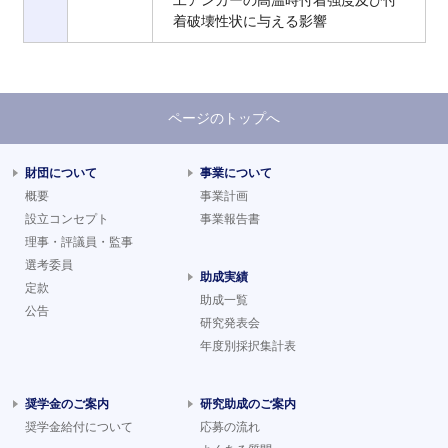
工アンカーの高温時付着強度及び付
着破壊性状に与える影響
ページのトップへ
財団について
事業について
概要
事業計画
設立コンセプト
事業報告書
理事・評議員・監事
選考委員
助成実績
定款
助成一覧
公告
研究発表会
年度別採択集計表
奨学金のご案内
研究助成のご案内
奨学金給付について
応募の流れ