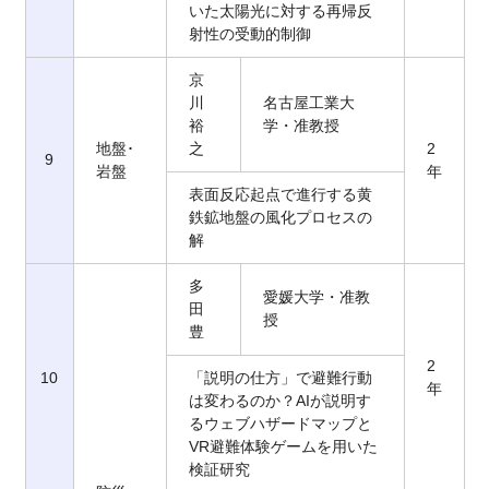
いた太陽光に対する再帰反
射性の受動的制御
京
川
名古屋工業大
裕
学・准教授
地盤･
之
2
9
岩盤
年
表面反応起点で進行する黄
鉄鉱地盤の風化プロセスの
解
多
愛媛大学・准教
田
授
豊
2
10
「説明の仕方」で避難行動
年
は変わるのか？AIが説明す
るウェブハザードマップと
VR避難体験ゲームを用いた
検証研究