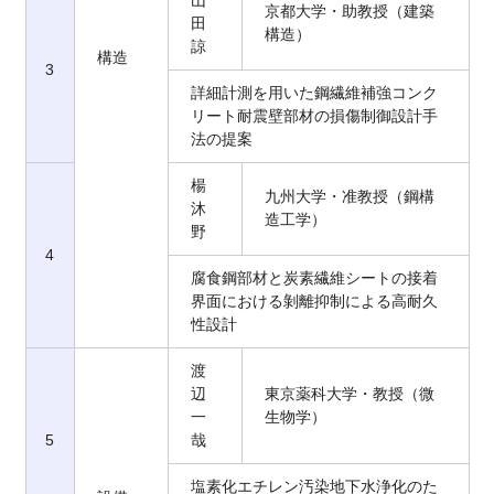
山
京都大学・助教授（建築
田
構造）
諒
構造
3
詳細計測を用いた鋼繊維補強コンク
リート耐震壁部材の損傷制御設計手
法の提案
楊
九州大学・准教授（鋼構
沐
造工学）
野
4
腐食鋼部材と炭素繊維シートの接着
界面における剝離抑制による高耐久
性設計
渡
辺
東京薬科大学・教授（微
一
生物学）
5
哉
塩素化エチレン汚染地下水浄化のた