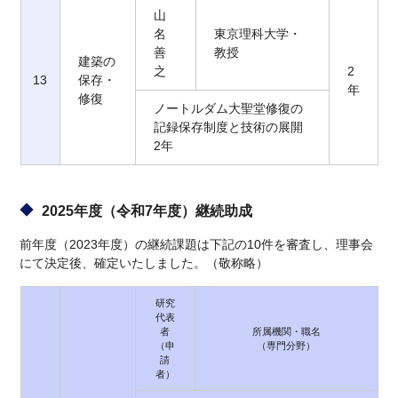
山
名
東京理科大学・
善
教授
建築の
之
2
13
保存・
年
修復
ノートルダム大聖堂修復の
記録保存制度と技術の展開
2年
2025年度（令和7年度）継続助成
前年度（2023年度）の継続課題は下記の10件を審査し、理事会
にて決定後、確定いたしました。（敬称略）
研究
代表
者
所属機関・職名
（申
（専門分野）
請
者）