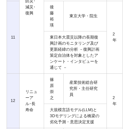
防災･
減災･
後
復興
藤
東京大学・院生
裕
瑛
2
11
東日本大震災以降の長期復
年
興計画のモニタリング及び
更新経緯の分析 －復興計画
策定自治体を対象としたア
ンケート・インタビューを
通じて －
篠
産業技術総合研
原
究所・主任研究
リニュ
崇
員
ーア
之
2
12
ル･長
年
寿命
大規模言語モデル(LLM)と
3Dモデリングによる橋梁の
劣化予測・意思決定支援