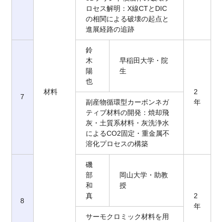
ロセス解明：X線CTとDIC
の相関による破壊の起点と
進展経路の追跡
鈴
木
早稲田大学・院
陽
生
也
材料
2
7
副産物循環型カーボンネガ
年
ティブ材料の開発：焼却飛
灰・土質系材料・灰洗浄水
によるCO2固定・重金属不
溶化プロセスの構築
磯
部
岡山大学・助教
和
授
真
2
8
年
サーモクロミック材料を用