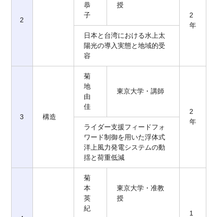
恭
授
子
2
2
年
日本と台湾における水上太
陽光の導入実態と地域的受
容
菊
地
東京大学・講師
由
佳
2
3
構造
年
ライダー支援フィードフォ
ワード制御を用いた浮体式
洋上風力発電システムの動
揺と荷重低減
菊
本
東京大学・准教
英
授
紀
1