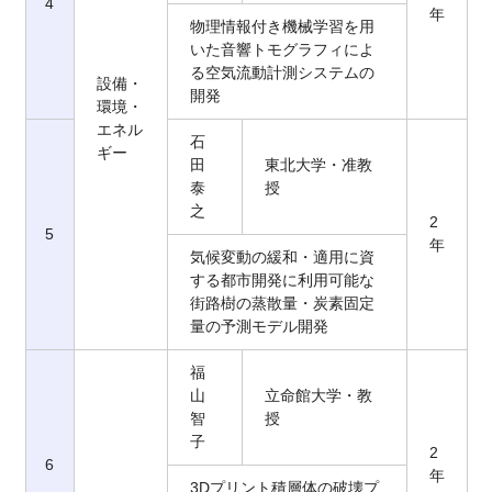
4
年
物理情報付き機械学習を用
いた音響トモグラフィによ
る空気流動計測システムの
設備・
開発
環境・
エネル
石
ギー
田
東北大学・准教
泰
授
之
2
5
年
気候変動の緩和・適用に資
する都市開発に利用可能な
街路樹の蒸散量・炭素固定
量の予測モデル開発
福
山
立命館大学・教
智
授
子
2
6
年
3Dプリント積層体の破壊プ