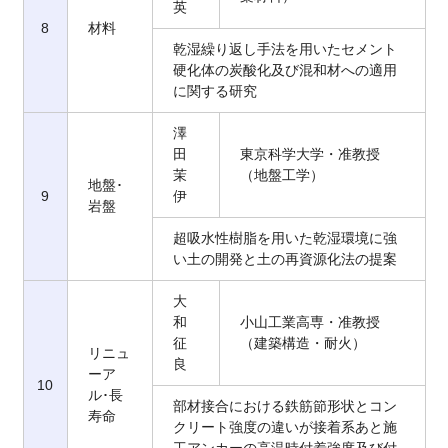
英
8
材料
乾湿繰り返し手法を用いたセメント
硬化体の炭酸化及び混和材への適用
に関する研究
澤
田
東京科学大学・准教授
茉
（地盤工学）
地盤･
9
伊
岩盤
超吸水性樹脂を用いた乾湿環境に強
い土の開発と土の再資源化法の提案
大
和
小山工業高専・准教授
征
（建築構造・耐火）
リニュ
良
ーア
10
ル･長
部材接合における鉄筋節形状とコン
寿命
クリート強度の違いが接着系あと施