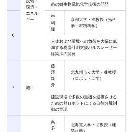
設備・
めの微生物電気化学技術の開発
環境・
エネル
中
ギー
京都大学・准教授（光科
嶋
学・材料科学）
隆
6
人体および環境への負荷を大幅に低
減する粉塵計測支援パルスレーザー
除染法の開発
藤
澤
北九州市立大学・准教授
隆
（ロボット工学）
介
7
施工
建設現場で多数の重機を連携させる
ための群ロボットによる自律分散制
御の実現
呉
北海道大学・助教授（建
多
築材料）