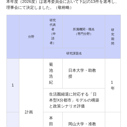
本年度（2026度）は
選考委員会において下記の13件を選考し、
理事会にて決定しました。（敬称略）
研究
代表
者
所属機関・職名
研
（申
（専門分野）
究
分野
請
期
者）
間
研究課題名
菊
池
日本大学・助教
浩
授
紀
1
1
年
生活圏縮退に対応する「日
本型X分都市」モデルの構築
と政策シナリオ評価
計画
本
田
岡山大学・准教