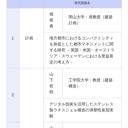
研究課題名
堀
岡山大学・准教授（建築
裕
計画）
典
1
計画
地方都市におけるコンパクトシティ
を前提とした都市マネジメントに関
する研究 －英国・米国・オーストラ
リア・スウェーデンにおける受益算
定の考え方－
山
下
工学院大学・教授（建築
哲
構造）
郎
2
デジタル技術を活用したステンレス
製ラチスシェル構造の弾塑性座屈実
験