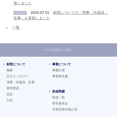
新しました
2026.07.01
財団についての「理事・評議員・
お知らせ
監事」を更新しました
一覧
ページのトップへ
財団について
事業について
概要
事業計画
設立コンセプト
事業報告書
理事・評議員・監事
選考委員
助成実績
定款
助成一覧
公告
研究発表会
年度別採択集計表